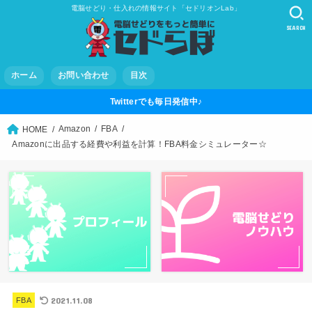
電脳せどり・仕入れの情報サイト「セドリオンLab」
SEARCH
ホーム
お問い合わせ
目次
Twitterでも毎日発信中♪
Amazon
FBA
HOME
Amazonに出品する経費や利益を計算！FBA料金シミュレーター☆
2021.11.08
FBA