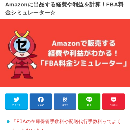
Amazonに出品する経費や利益を計算！FBA料
金シミュレーター☆
ツイート
シェア
はてブ
送る
Pocket
「FBAの在庫保管手数料や配送代行手数料ってよく