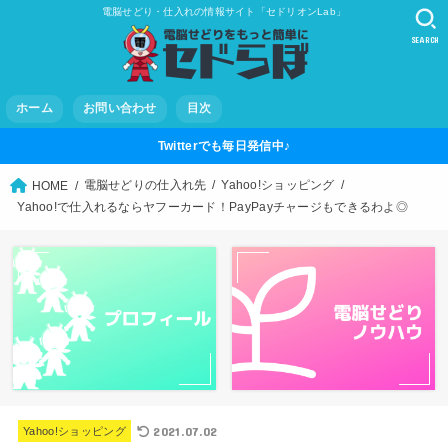
電脳せどり・仕入れの情報サイト「セドリオンLab」
SEARCH
ホーム
お問い合わせ
目次
Twitterでも毎日発信中♪
電脳せどりの仕入れ先
Yahoo!ショッピング
HOME
Yahoo!で仕入れるならヤフーカード！PayPayチャージもできるわよ◎
2021.07.02
Yahoo!ショッピング