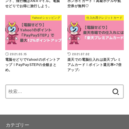
ント、飛行機はANAマイル。電脳
ボンボイカード！高級ホテルや航
せどりでお得に旅行しよう。
空券が無料♡
Yahoo!ショッピング
仕入れ用クレジットカード
2021.05.15
2021.07.02
電脳せどりでYahoo!のポイントア
楽天での電脳仕入れは楽天プレミ
ップ！PayPaySTEPの全貌まと
アムカード！ポイント還元率+7倍
め。
アップ♪
検
索:
カテゴリー