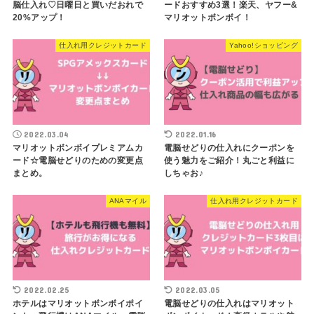
脳仕入れ♡日曜日と買いだおれで
ードおすすめ3選！楽天、ヤフー&
20%アップ！
マリオットボンボイ！
仕入れ用クレジットカード
Yahoo!ショッピング
2022.03.04
2022.01.16
マリオットボンボイプレミアムカ
電脳せどりの仕入れにクーポンを
ード☆電脳せどりのための変更点
使う魅力をご紹介！丸ごと利益に
まとめ。
しちゃお♪
ANAマイル
仕入れ用クレジットカード
2022.02.25
2022.03.05
ホテルはマリオットボンボイポイ
電脳せどりの仕入れはマリオット