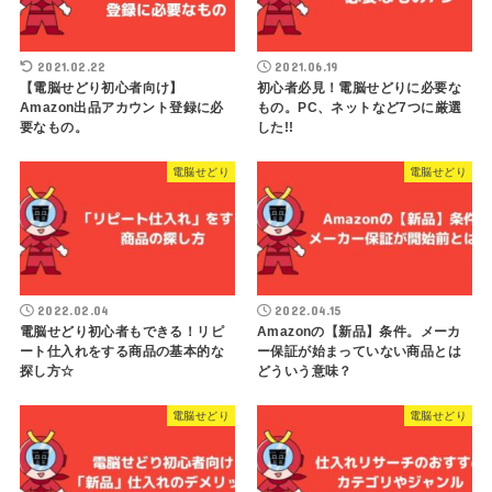
2021.02.22
2021.06.19
【電脳せどり初心者向け】
初心者必見！電脳せどりに必要な
Amazon出品アカウント登録に必
もの。PC、ネットなど7つに厳選
要なもの。
した!!
電脳せどり
電脳せどり
2022.02.04
2022.04.15
電脳せどり初心者もできる！リピ
Amazonの【新品】条件。メーカ
ート仕入れをする商品の基本的な
ー保証が始まっていない商品とは
探し方☆
どういう意味？
電脳せどり
電脳せどり