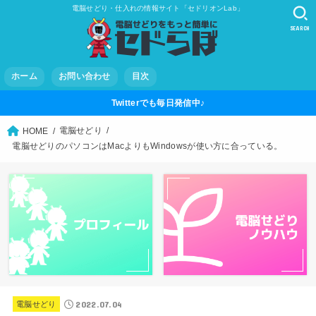
電脳せどり・仕入れの情報サイト「セドリオンLab」
SEARCH
ホーム
お問い合わせ
目次
Twitterでも毎日発信中♪
電脳せどり
HOME
電脳せどりのパソコンはMacよりもWindowsが使い方に合っている。
2022.07.04
電脳せどり