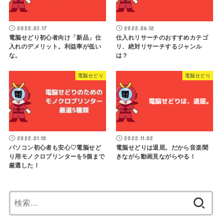
2022.03.17
2022.06.12
電脳せどり初心者向け「新品」仕
仕入れリサーチのおすすめカテゴ
入れのデメリット。利益率が低い
リ、絶対リサーチするジャンル
な。
は？
電脳せどり
電脳せどり
2022.01.10
2022.11.02
パソコン初心者も安心♡電脳せど
電脳せどりは退屈。だから音楽聞
り用モノクロプリンターを5個まで
きながら動画見ながらやる！
厳選した！
検
索: